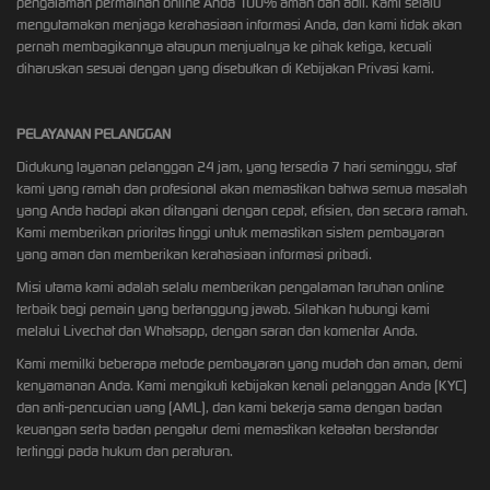
pengalaman permainan online Anda 100% aman dan adil. Kami selalu
mengutamakan menjaga kerahasiaan informasi Anda, dan kami tidak akan
pernah membagikannya ataupun menjualnya ke pihak ketiga, kecuali
diharuskan sesuai dengan yang disebutkan di Kebijakan Privasi kami.
PELAYANAN PELANGGAN
Didukung layanan pelanggan 24 jam, yang tersedia 7 hari seminggu, staf
kami yang ramah dan profesional akan memastikan bahwa semua masalah
yang Anda hadapi akan ditangani dengan cepat, efisien, dan secara ramah.
Kami memberikan prioritas tinggi untuk memastikan sistem pembayaran
yang aman dan memberikan kerahasiaan informasi pribadi.
Misi utama kami adalah selalu memberikan pengalaman taruhan online
terbaik bagi pemain yang bertanggung jawab. Silahkan hubungi kami
melalui Livechat dan Whatsapp, dengan saran dan komentar Anda.
Kami memilki beberapa metode pembayaran yang mudah dan aman, demi
kenyamanan Anda. Kami mengikuti kebijakan kenali pelanggan Anda (KYC)
dan anti-pencucian uang (AML), dan kami bekerja sama dengan badan
keuangan serta badan pengatur demi memastikan ketaatan berstandar
tertinggi pada hukum dan peraturan.