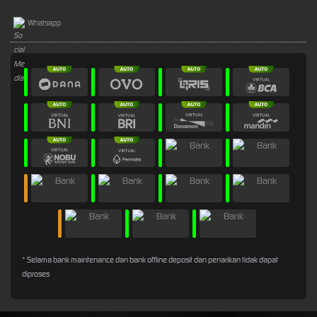
Whatsapp
* Selama bank maintenance dan bank offline deposit dan penarikan tidak dapat
diproses