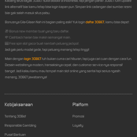
Kadang situs kayak 3DBET suka diblokir di Indonesia, tapi jangan panik! 3DBET rutin update
link alternatif biar kamu tetap bisa login kapan pun. Simpan link cadangan dari sumber resmi
biar gak salah masuk situs palsu.
Bonusnya Gila-Gilaan Nah ini bagian paling asik! Yuk login
daftar 3DBET
, kamu bisa dapet:
🎁 Bonus new member buat yang baru daftar.
💸 Cashback harian biar makin semangat main.
🎰 Free spin slot gacor buat nambah peluang jackpot.
Jadi gak perlu modal gede, tapi peluang menang tetep tinggi!
Main dengan
login 3DBET
tuh bukan cuma cari hiburan, tapi juga cari cuan dengan cara fun.
Desain websitenya modern, transaksinya cepat, dan customer service-nya responsif
banget. Jadi kalau kamu mau tempat main slot online yang santai tapi serius ngasih
menang, 3DBET jawabannya!
Kebijaksanaan
Platform
Tentang 3DBet
Promosi
Responsible Gambling
Loyalty
Pusat Bantuan