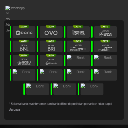
Whatsapp
* Selama bank maintenance dan bank offline deposit dan penarikan tidak dapat
diproses