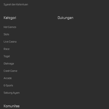
Syarat dan Ketentuan
Kategori
Dukungan
Hot Games
Slots
Live Casino
Race
Togel
Olahraga
Crash Game
Arcade
E-Sports
Sabung Ayam
Komunitas