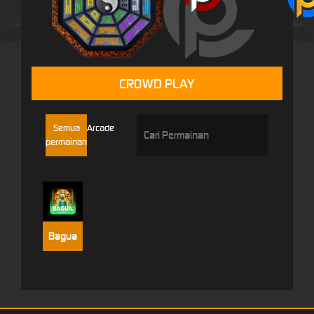
CROWD PLAY
Semua
Arcade
permainan
Bagua