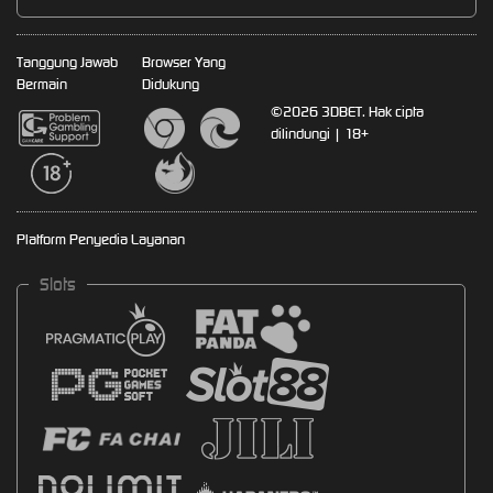
Tanggung Jawab
Browser Yang
Bermain
Didukung
©2026 3DBET. Hak cipta
dilindungi | 18+
Platform Penyedia Layanan
Slots