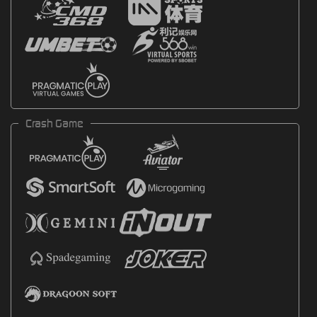
Crash Game