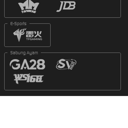
E-Sports
Sabung Ayam