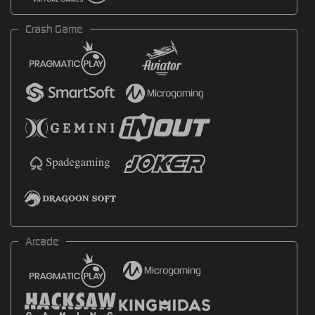
Crash Game
Arcade