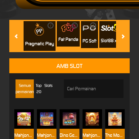
i
i
i
i
i
Facha
Fat Panda
Slot88 x PP
PG Soft
Pragmatic Play
AMB SLOT
Semua
Top
Slots
permainan
20
Mahjong Legend
Mahjong Legend Xmas
Dino Gems
Mahjong Legacy
The Monkey King