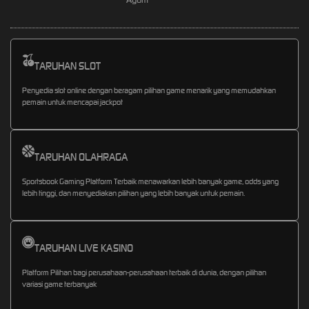
TARUHAN SLOT
Penyedia slot online dengan beragam pilihan game menarik yang memudahkan
pemain untuk mencapai jackpot
TARUHAN OLAHRAGA
Sportsbook Gaming Platform Terbaik menawarkan lebih banyak game, odds yang
lebih tinggi, dan menyediakan pilihan yang lebih banyak untuk pemain.
TARUHAN LIVE KASINO
Platform Pilihan bagi perusahaan-perusahaan terbaik di dunia, dengan pilihan
variasi game terbanyak