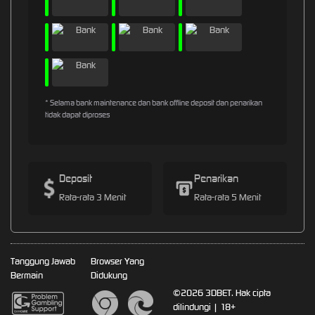
* Selama bank maintenance dan bank offline deposit dan penarikan
tidak dapat diproses
Deposit
Penarikan
Rata-rata 3 Menit
Rata-rata 5 Menit
Tanggung Jawab
Browser Yang
Bermain
Didukung
©2026 3DBET. Hak cipta
dilindungi | 18+