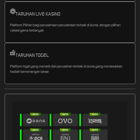
TARUHAN LIVE KASINO
Platform Pilihan bagi perusahaan-perusahaan terbaik di dunia, dengan pilihan
variasi game terbanyak
TARUHAN TOGEL
Platform togel yang menarik dari perusahan terbaik di dunia yang menawarkan
hadiah kemenangan besar