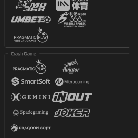
Crash Game