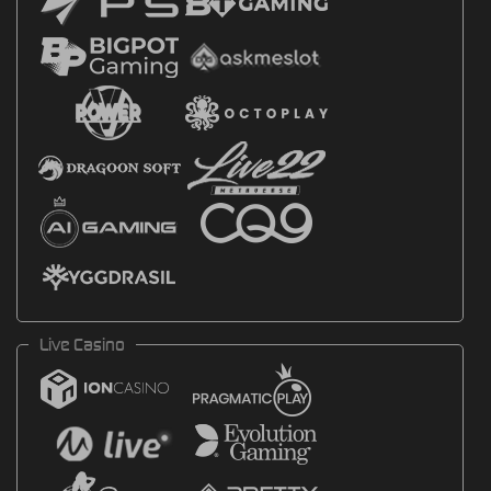
Live Casino