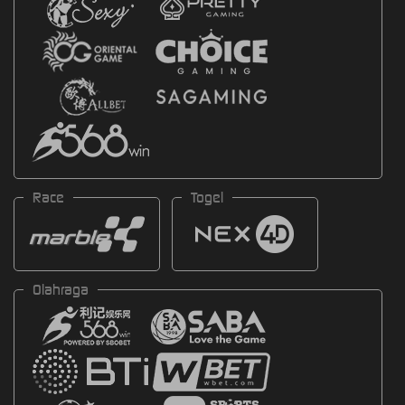
Race
Togel
Olahraga