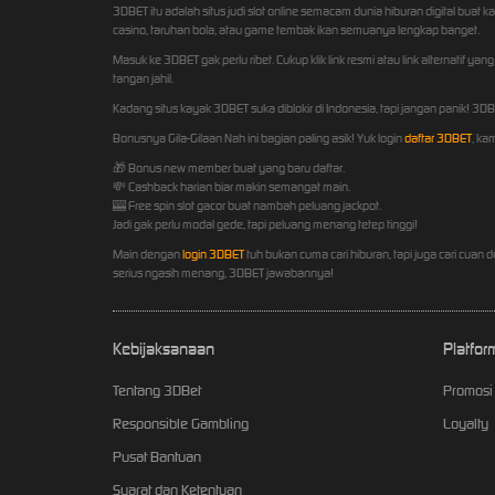
3DBET itu adalah situs judi slot online semacam dunia hiburan digital buat 
casino, taruhan bola, atau game tembak ikan semuanya lengkap banget.
Masuk ke 3DBET gak perlu ribet. Cukup klik link resmi atau link alternatif yan
tangan jahil.
Kadang situs kayak 3DBET suka diblokir di Indonesia, tapi jangan panik! 3DBE
Bonusnya Gila-Gilaan Nah ini bagian paling asik! Yuk login
daftar 3DBET
, ka
🎁 Bonus new member buat yang baru daftar.
💸 Cashback harian biar makin semangat main.
🎰 Free spin slot gacor buat nambah peluang jackpot.
Jadi gak perlu modal gede, tapi peluang menang tetep tinggi!
Main dengan
login 3DBET
tuh bukan cuma cari hiburan, tapi juga cari cuan
serius ngasih menang, 3DBET jawabannya!
Kebijaksanaan
Platfor
Tentang 3DBet
Promosi
Responsible Gambling
Loyalty
Pusat Bantuan
Syarat dan Ketentuan