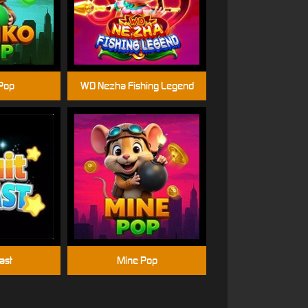
 Pop
WD Nezha Fishing Legend
last
Mine Pop