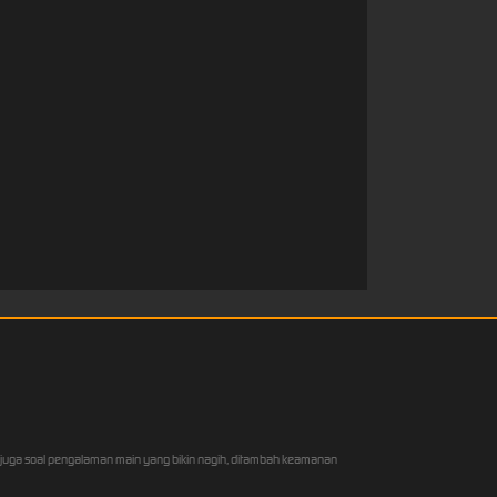
pi juga soal pengalaman main yang bikin nagih, ditambah keamanan