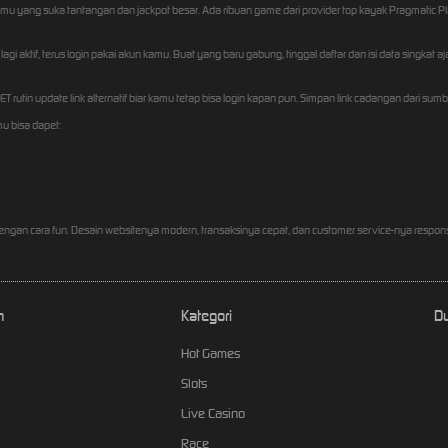
kamu yang suka tantangan dan jackpot besar. Ada ribuan game dari provider top kayak Pragmatic Play
g lagi aktif, terus login pakai akun kamu. Buat yang baru gabung, tinggal daftar dan isi data singkat
T rutin update link alternatif biar kamu tetap bisa login kapan pun. Simpan link cadangan dari sumb
mu bisa dapet:
 dengan cara fun. Desain websitenya modern, transaksinya cepat, dan customer service-nya responsi
m
Kategori
D
Hot Games
Slots
Live Casino
Race