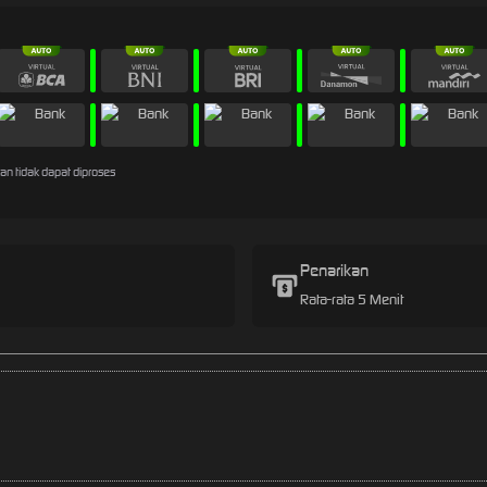
an tidak dapat diproses
Penarikan
Rata-rata 5 Menit