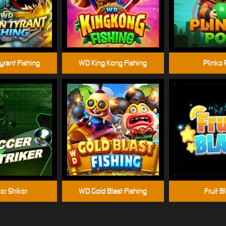
yrant Fishing
WD King Kong Fishing
Plinko
er Striker
WD Gold Blast Fishing
Fruit B